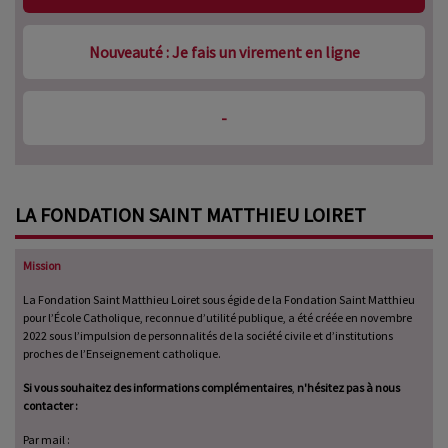
Nouveauté : Je fais un virement en ligne
-
LA FONDATION SAINT MATTHIEU LOIRET
Mission
La Fondation Saint Matthieu Loiret sous égide de la Fondation Saint Matthieu
pour l’École Catholique, reconnue d’utilité publique, a été créée en novembre
2022 sous l’impulsion de personnalités de la société civile et d’institutions
proches de l’Enseignement catholique.
Si vous souhaitez des informations complémentair
es
,
n'hésitez pas à nous
contacter :
Par mail :