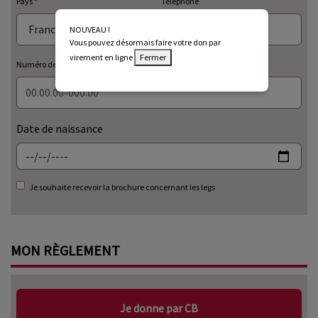
Pays
Téléphone
NOUVEAU !
Vous pouvez désormais faire votre don par
Exemple : 06 12 34 56 78
virement en ligne
Fermer
Numéro de registre national
Date de naissance
Je souhaite recevoir la brochure concernant les legs
MON
RÈGLEMENT
Je donne par CB