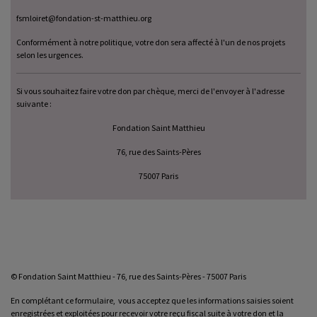
fsmloiret@fondation-st-matthieu.org
Conformément à notre politique, votre don sera affecté à l'un de nos projets
selon les urgences.
Si vous souhaitez faire votre don par chèque, merci de l'envoyer à l'adresse
suivante :
Fondation Saint Matthieu
76, rue des Saints-Pères
75007 Paris
© Fondation Saint Matthieu - 76, rue des Saints-Pères - 75007 Paris
En complétant ce formulaire, vous acceptez que les informations saisies soient
enregistrées et exploitées pour recevoir votre reçu fiscal suite à votre don et la