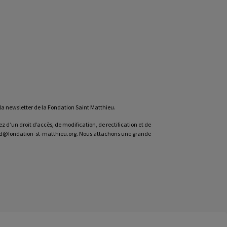
t la newsletter de la Fondation Saint Matthieu.
d’un droit d’accès, de modification, de rectification et de
rgpd@fondation-st-matthieu.org. Nous attachons une grande