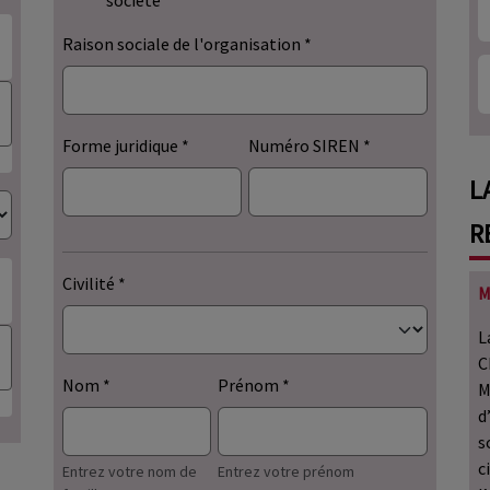
société
Raison sociale de l'organisation
Forme juridique
Numéro SIREN
L
R
Civilité
M
L
C
Nom
Prénom
M
d
s
c
Entrez votre nom de
Entrez votre prénom