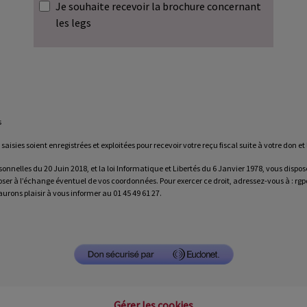
Je souhaite recevoir la brochure concernant
les legs
s
isies soient enregistrées et exploitées pour recevoir votre reçu fiscal suite à votre don e
es du 20 Juin 2018, et la loi Informatique et Libertés du 6 Janvier 1978, vous disposez 
er à l’échange éventuel de vos coordonnées. Pour exercer ce droit, adressez-vous à : 
urons plaisir à vous informer au 01 45 49 61 27.
Gérer les cookies