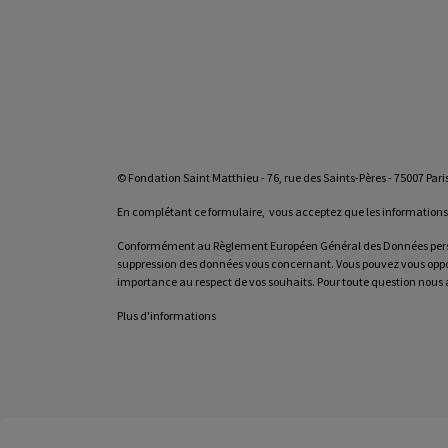
© Fondation Saint Matthieu - 76, rue des Saints-Pères - 75007 Pari
En complétant ce formulaire, vous acceptez que les informations sa
Conformément au Règlement Européen Général des Données personnell
suppression des données vous concernant. Vous pouvez vous oppos
importance au respect de vos souhaits. Pour toute question nous a
Plus d'informations