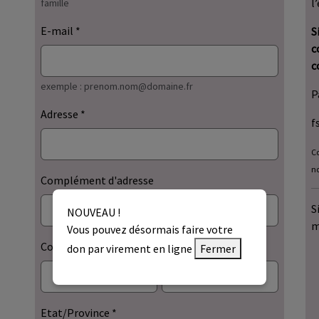
l
famille
E-mail
S
c
c
exemple : prenom.nom@domaine.fr
P
Adresse
f
Co
no
Complément d'adresse
S
NOUVEAU !
m
Vous pouvez désormais faire votre
Code postal
Ville
don par virement en ligne
Fermer
Etat/Province